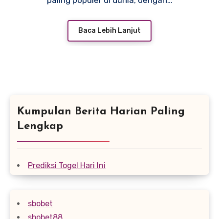
paling populer di dunia, dengan…
Baca Lebih Lanjut
Kumpulan Berita Harian Paling
Lengkap
Prediksi Togel Hari Ini
sbobet
sbobet88