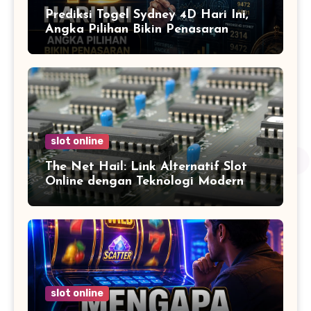
Prediksi Togel Sydney 4D Hari Ini,
Angka Pilihan Bikin Penasaran
slot online
The Net Hail: Link Alternatif Slot
Online dengan Teknologi Modern
slot online