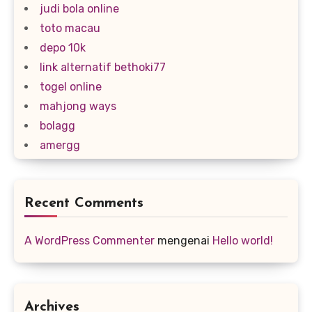
judi bola online
toto macau
depo 10k
link alternatif bethoki77
togel online
mahjong ways
bolagg
amergg
Recent Comments
A WordPress Commenter
mengenai
Hello world!
Archives