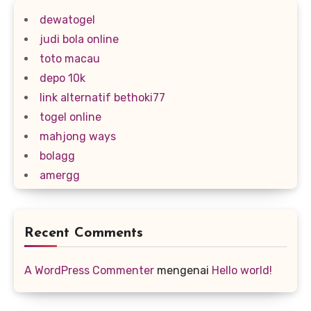
dewatogel
judi bola online
toto macau
depo 10k
link alternatif bethoki77
togel online
mahjong ways
bolagg
amergg
Recent Comments
A WordPress Commenter
mengenai
Hello world!