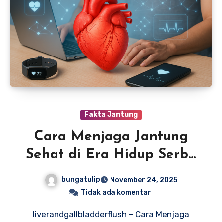
Fakta Jantung
Cara Menjaga Jantung
Sehat di Era Hidup Serba
Digital
bungatulip
November 24, 2025
Tidak ada komentar
liverandgallbladderflush – Cara Menjaga