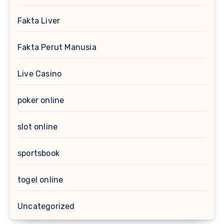
Fakta Liver
Fakta Perut Manusia
Live Casino
poker online
slot online
sportsbook
togel online
Uncategorized