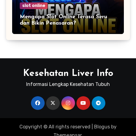
slot online
Mengapa Slot Online Terasa Seru
dan Bikin Penasaran?
Kesehatan Liver Info
Informasi Lengkap Kesehatan Tubuh
Copyright © All rights reserved
|
Blogus
by
Themeansar
.