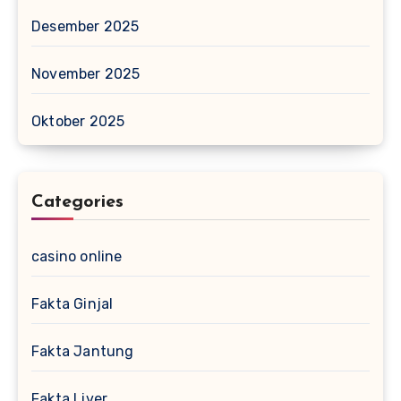
Desember 2025
November 2025
Oktober 2025
Categories
casino online
Fakta Ginjal
Fakta Jantung
Fakta Liver