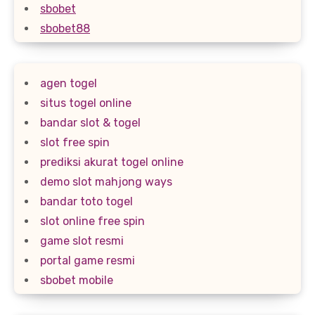
sbobet
sbobet88
agen togel
situs togel online
bandar slot & togel
slot free spin
prediksi akurat togel online
demo slot mahjong ways
bandar toto togel
slot online free spin
game slot resmi
portal game resmi
sbobet mobile