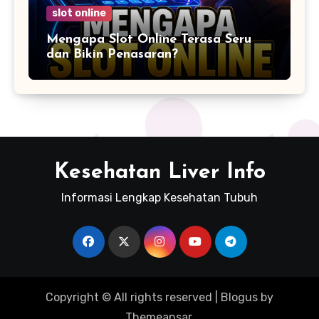
slot online
Mengapa Slot Online Terasa Seru
dan Bikin Penasaran?
Kesehatan Liver Info
Informasi Lengkap Kesehatan Tubuh
Copyright © All rights reserved
|
Blogus
by
Themeansar
.