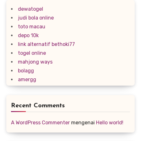
dewatogel
judi bola online
toto macau
depo 10k
link alternatif bethoki77
togel online
mahjong ways
bolagg
amergg
Recent Comments
A WordPress Commenter
mengenai
Hello world!