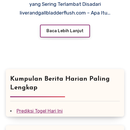
yang Sering Terlambat Disadari
liverandgallbladderflush.com – Apa Itu…
Baca Lebih Lanjut
Kumpulan Berita Harian Paling
Lengkap
Prediksi Togel Hari Ini