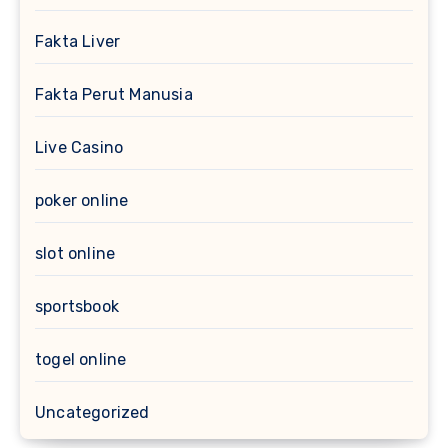
Fakta Liver
Fakta Perut Manusia
Live Casino
poker online
slot online
sportsbook
togel online
Uncategorized