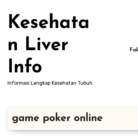
Lewati
ke
Kesehata
konten
n Liver
Fa
Info
Informasi Lengkap Kesehatan Tubuh
game poker online