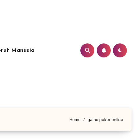
erut Manusia
Home
game poker online