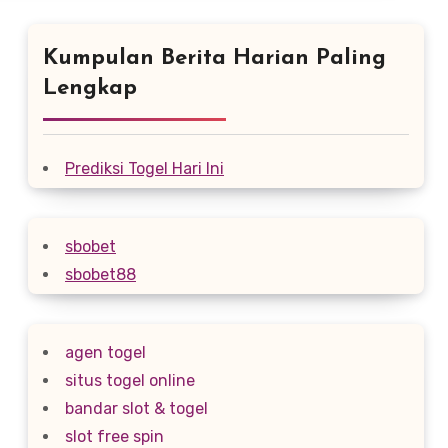
Kumpulan Berita Harian Paling
Lengkap
Prediksi Togel Hari Ini
sbobet
sbobet88
agen togel
situs togel online
bandar slot & togel
slot free spin