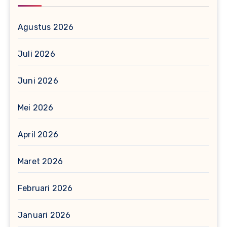
Agustus 2026
Juli 2026
Juni 2026
Mei 2026
April 2026
Maret 2026
Februari 2026
Januari 2026