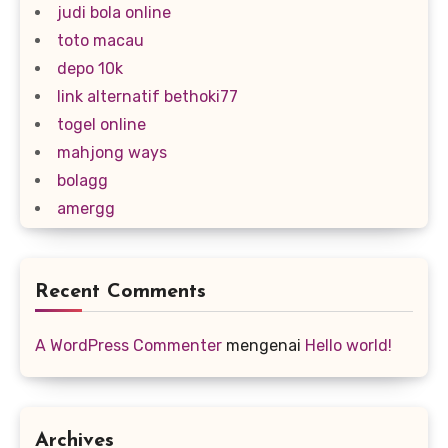
judi bola online
toto macau
depo 10k
link alternatif bethoki77
togel online
mahjong ways
bolagg
amergg
Recent Comments
A WordPress Commenter
mengenai
Hello world!
Archives