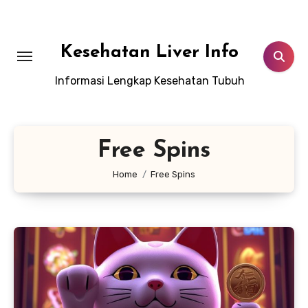
Lewati
ke
konten
Kesehatan Liver Info
Informasi Lengkap Kesehatan Tubuh
Free Spins
Home
Free Spins