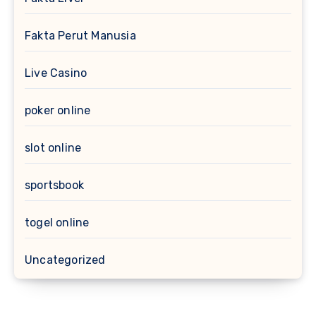
Fakta Perut Manusia
Live Casino
poker online
slot online
sportsbook
togel online
Uncategorized