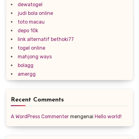
dewatogel
judi bola online
toto macau
depo 10k
link alternatif bethoki77
togel online
mahjong ways
bolagg
amergg
Recent Comments
A WordPress Commenter
mengenai
Hello world!