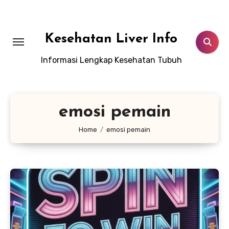
Lewati
ke
konten
Kesehatan Liver Info
Informasi Lengkap Kesehatan Tubuh
emosi pemain
Home
emosi pemain