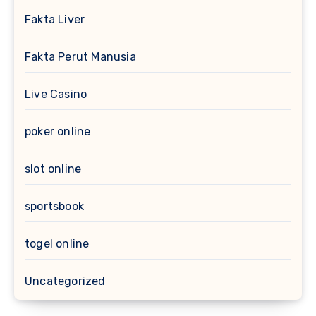
Fakta Liver
Fakta Perut Manusia
Live Casino
poker online
slot online
sportsbook
togel online
Uncategorized