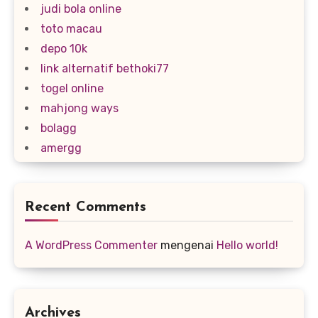
judi bola online
toto macau
depo 10k
link alternatif bethoki77
togel online
mahjong ways
bolagg
amergg
Recent Comments
A WordPress Commenter
mengenai
Hello world!
Archives