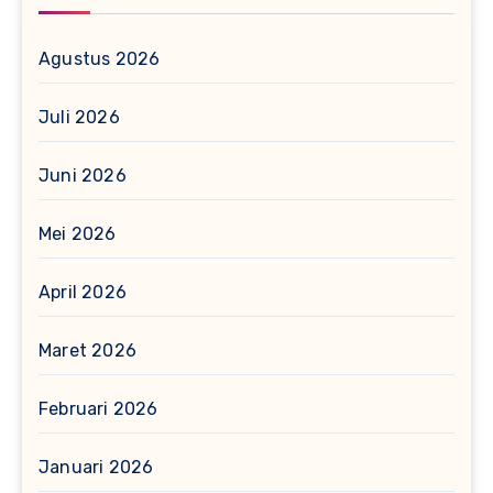
Agustus 2026
Juli 2026
Juni 2026
Mei 2026
April 2026
Maret 2026
Februari 2026
Januari 2026