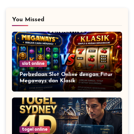
You Missed
slot online
Perbedaan Slot Online dengan Fitur
Megaways dan Klasik
togel online