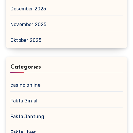
Desember 2025
November 2025
Oktober 2025
Categories
casino online
Fakta Ginjal
Fakta Jantung
Fakta Liver