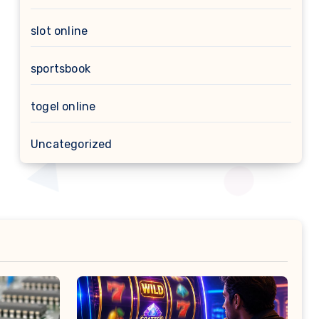
slot online
sportsbook
togel online
Uncategorized