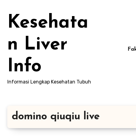
Lewati
ke
Kesehata
konten
n Liver
Fa
Info
Informasi Lengkap Kesehatan Tubuh
domino qiuqiu live