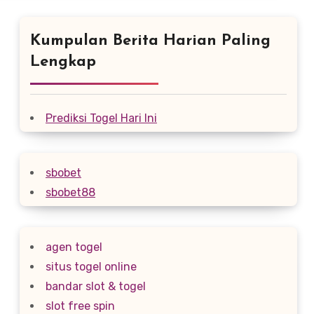
Kumpulan Berita Harian Paling
Lengkap
Prediksi Togel Hari Ini
sbobet
sbobet88
agen togel
situs togel online
bandar slot & togel
slot free spin