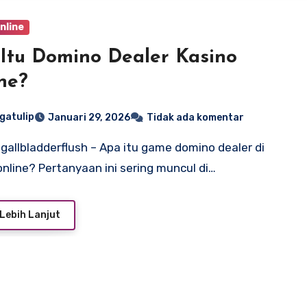
nline
Itu Domino Dealer Kasino
ne?
gatulip
Januari 29, 2026
Tidak ada komentar
online? Pertanyaan ini sering muncul di…
Lebih Lanjut