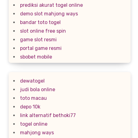
prediksi akurat togel online
demo slot mahjong ways
bandar toto togel
slot online free spin
game slot resmi
portal game resmi
sbobet mobile
dewatogel
judi bola online
toto macau
depo 10k
link alternatif bethoki77
togel online
mahjong ways