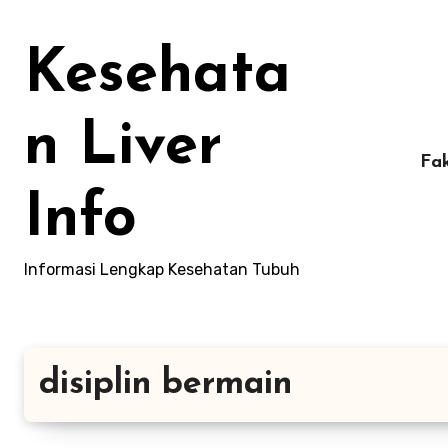
Lewati
ke
Kesehata
konten
n Liver
Fa
Info
Informasi Lengkap Kesehatan Tubuh
disiplin bermain