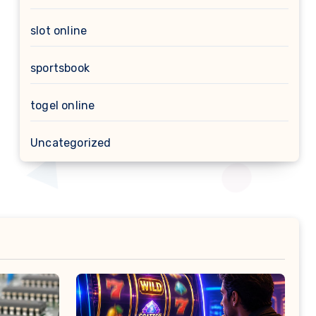
slot online
sportsbook
togel online
Uncategorized