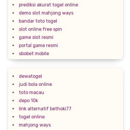
prediksi akurat togel online
demo slot mahjong ways
bandar toto togel
slot online free spin
game slot resmi
portal game resmi
sbobet mobile
dewatogel
judi bola online
toto macau
depo 10k
link alternatif bethoki77
togel online
mahjong ways