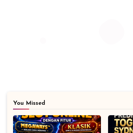
You Missed