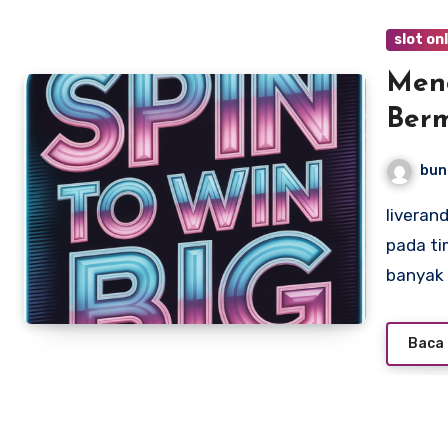
slot on
Men
Berm
bun
liverandgallbladderflush.com – Mengapa pemain percaya
pada ti
banyak
Baca 