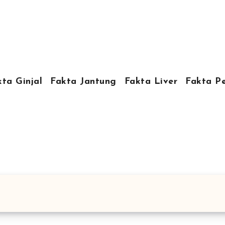
kta Ginjal
Fakta Jantung
Fakta Liver
Fakta P