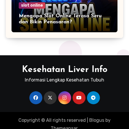
slot online
Mengapa Slot Online Terasa Seru
dan Bikin Penasaran?
Kesehatan Liver Info
Informasi Lengkap Kesehatan Tubuh
Copyright © All rights reserved
|
Blogus
by
Themeansar
.