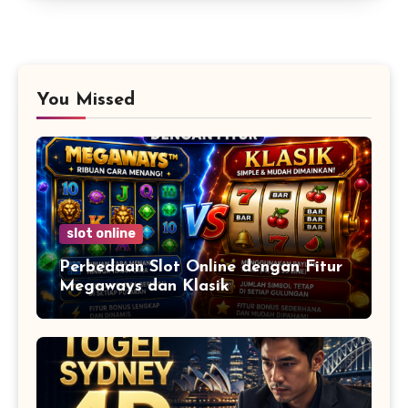
You Missed
slot online
Perbedaan Slot Online dengan Fitur
Megaways dan Klasik