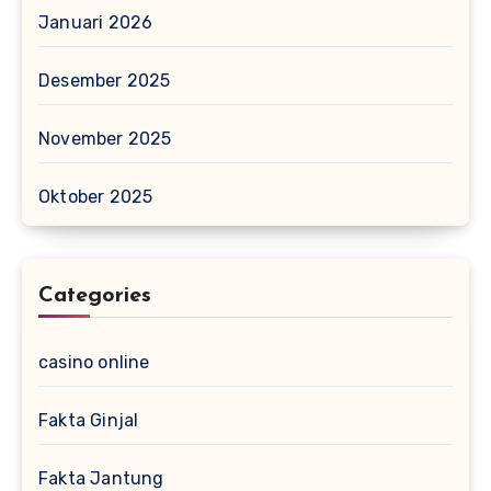
Januari 2026
Desember 2025
November 2025
Oktober 2025
Categories
casino online
Fakta Ginjal
Fakta Jantung