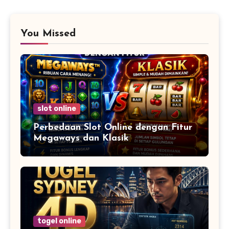
You Missed
slot online
Perbedaan Slot Online dengan Fitur
Megaways dan Klasik
togel online