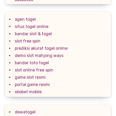
agen togel
situs togel online
bandar slot & togel
slot free spin
prediksi akurat togel online
demo slot mahjong ways
bandar toto togel
slot online free spin
game slot resmi
portal game resmi
sbobet mobile
dewatogel