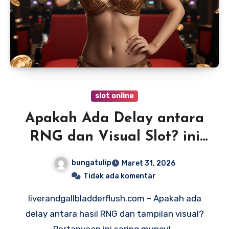
slot online
Apakah Ada Delay antara
RNG dan Visual Slot? ini
Faktanya
bungatulip
Maret 31, 2026
Tidak ada komentar
liverandgallbladderflush.com – Apakah ada
delay antara hasil RNG dan tampilan visual?