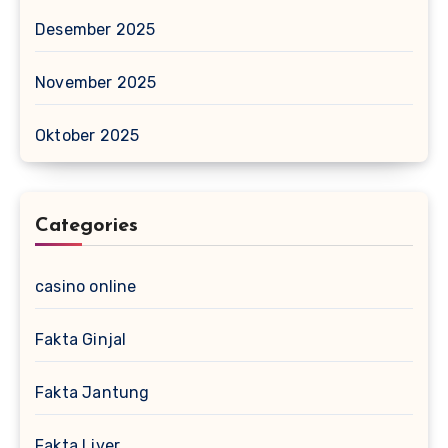
Desember 2025
November 2025
Oktober 2025
Categories
casino online
Fakta Ginjal
Fakta Jantung
Fakta Liver