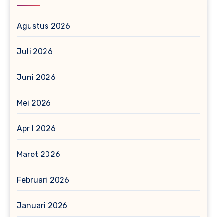
Agustus 2026
Juli 2026
Juni 2026
Mei 2026
April 2026
Maret 2026
Februari 2026
Januari 2026