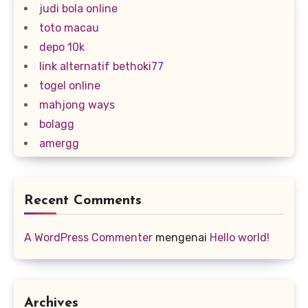
judi bola online
toto macau
depo 10k
link alternatif bethoki77
togel online
mahjong ways
bolagg
amergg
Recent Comments
A WordPress Commenter
mengenai
Hello world!
Archives