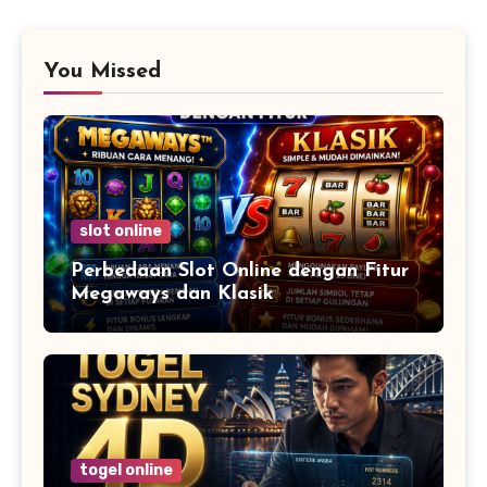
You Missed
slot online
Perbedaan Slot Online dengan Fitur
Megaways dan Klasik
togel online