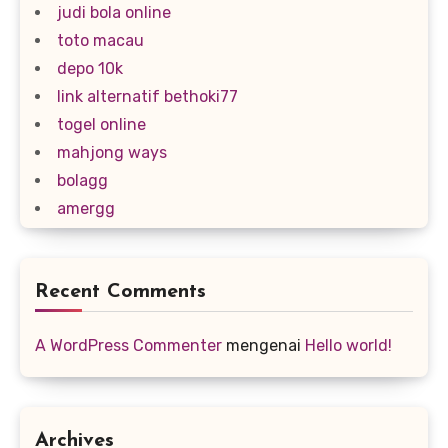
judi bola online
toto macau
depo 10k
link alternatif bethoki77
togel online
mahjong ways
bolagg
amergg
Recent Comments
A WordPress Commenter
mengenai
Hello world!
Archives