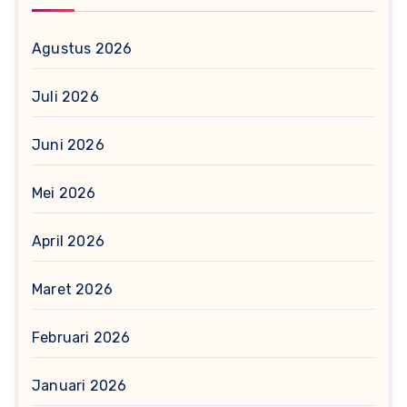
Agustus 2026
Juli 2026
Juni 2026
Mei 2026
April 2026
Maret 2026
Februari 2026
Januari 2026