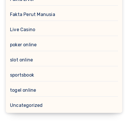
Fakta Perut Manusia
Live Casino
poker online
slot online
sportsbook
togel online
Uncategorized