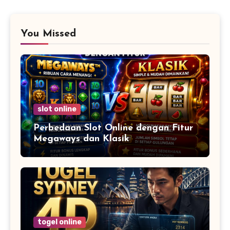
You Missed
slot online
Perbedaan Slot Online dengan Fitur
Megaways dan Klasik
togel online