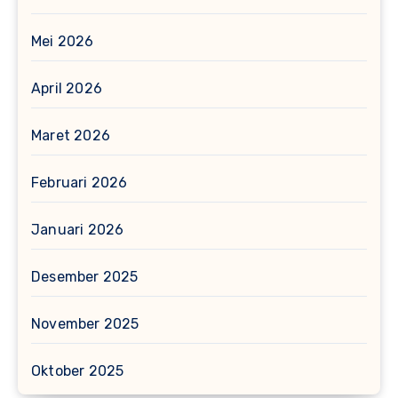
Mei 2026
April 2026
Maret 2026
Februari 2026
Januari 2026
Desember 2025
November 2025
Oktober 2025