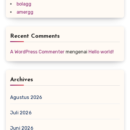
bolagg
amergg
Recent Comments
A WordPress Commenter
mengenai
Hello world!
Archives
Agustus 2026
Juli 2026
Juni 2026