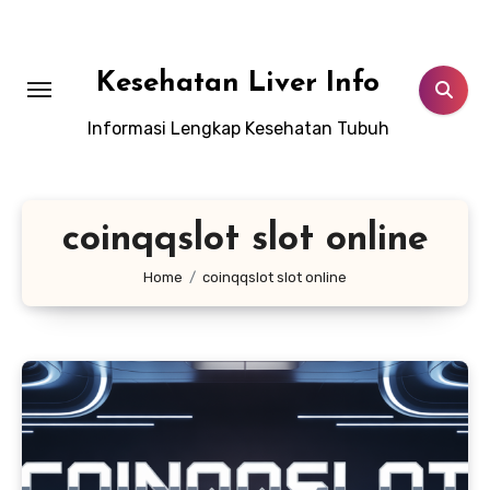
Lewati
ke
konten
Kesehatan Liver Info
Informasi Lengkap Kesehatan Tubuh
coinqqslot slot online
Home
coinqqslot slot online