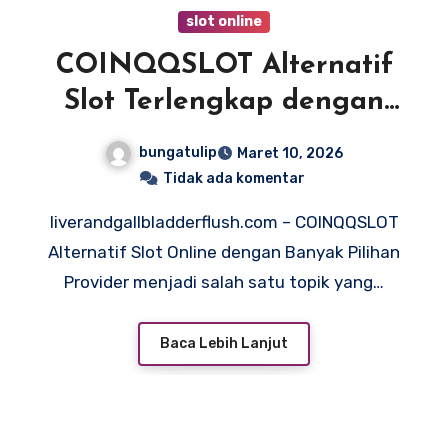
slot online
COINQQSLOT Alternatif
Slot Terlengkap dengan
Provider Populer
bungatulip
Maret 10, 2026
Tidak ada komentar
liverandgallbladderflush.com – COINQQSLOT
Alternatif Slot Online dengan Banyak Pilihan
Provider menjadi salah satu topik yang…
Baca Lebih Lanjut