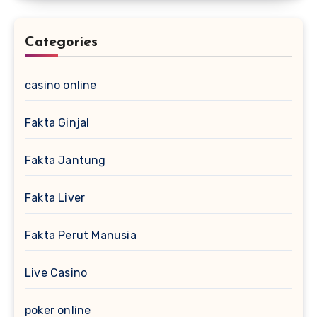
Categories
casino online
Fakta Ginjal
Fakta Jantung
Fakta Liver
Fakta Perut Manusia
Live Casino
poker online