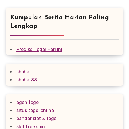
Kumpulan Berita Harian Paling
Lengkap
Prediksi Togel Hari Ini
sbobet
sbobet88
agen togel
situs togel online
bandar slot & togel
slot free spin