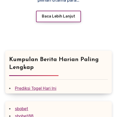
pilihan utama para…
Baca Lebih Lanjut
Kumpulan Berita Harian Paling
Lengkap
Prediksi Togel Hari Ini
sbobet
sbobet88