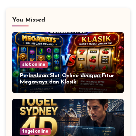
You Missed
slot online
Perbedaan Slot Online dengan Fitur
Megaways dan Klasik
togel online