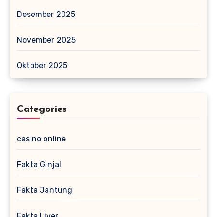
Desember 2025
November 2025
Oktober 2025
Categories
casino online
Fakta Ginjal
Fakta Jantung
Fakta Liver