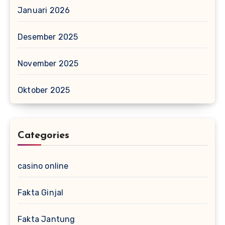
Januari 2026
Desember 2025
November 2025
Oktober 2025
Categories
casino online
Fakta Ginjal
Fakta Jantung