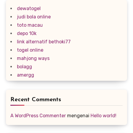
dewatogel
judi bola online
toto macau
depo 10k
link alternatif bethoki77
togel online
mahjong ways
bolagg
amergg
Recent Comments
A WordPress Commenter
mengenai
Hello world!