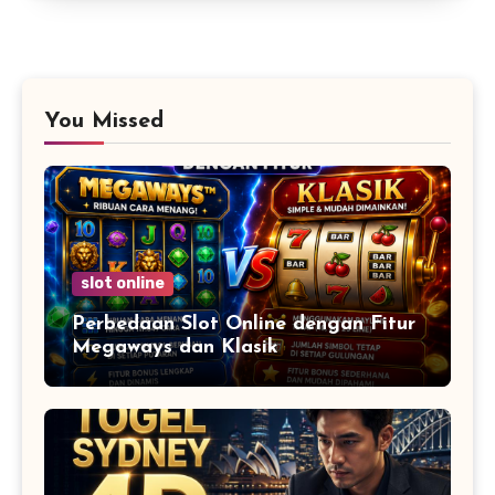
You Missed
slot online
Perbedaan Slot Online dengan Fitur
Megaways dan Klasik