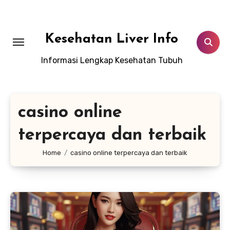
Lewati
ke
konten
Kesehatan Liver Info
Informasi Lengkap Kesehatan Tubuh
casino online
terpercaya dan terbaik
Home
casino online terpercaya dan terbaik