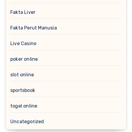
Fakta Liver
Fakta Perut Manusia
Live Casino
poker online
slot online
sportsbook
togel online
Uncategorized