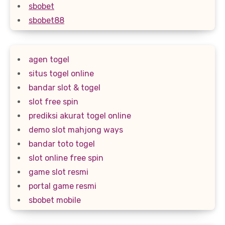
sbobet
sbobet88
agen togel
situs togel online
bandar slot & togel
slot free spin
prediksi akurat togel online
demo slot mahjong ways
bandar toto togel
slot online free spin
game slot resmi
portal game resmi
sbobet mobile