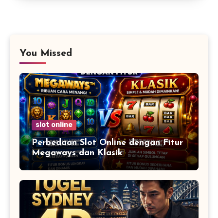
You Missed
slot online
Perbedaan Slot Online dengan Fitur
Megaways dan Klasik