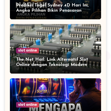
Prediksi Togel Sydney 4D Hari Ini,
Angka Pilihan Bikin Penasaran
slot online
The Net Hail: Link Alternatif Slot
Online dengan Teknologi Modern
slot online