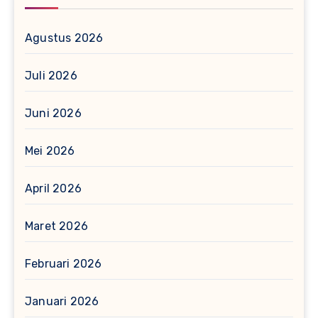
Agustus 2026
Juli 2026
Juni 2026
Mei 2026
April 2026
Maret 2026
Februari 2026
Januari 2026