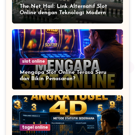
The Net Hail: Link Alternatif Slot
Online dengan Teknologi Modern
slot online
Mengapa Slot Online Terasa Seru
dan Bikin Penasaran?
togel online