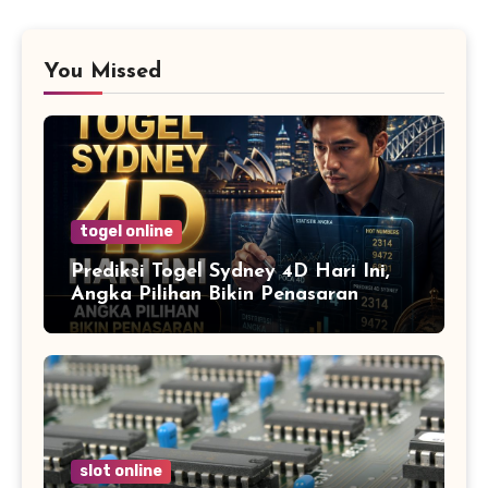
You Missed
togel online
Prediksi Togel Sydney 4D Hari Ini,
Angka Pilihan Bikin Penasaran
slot online