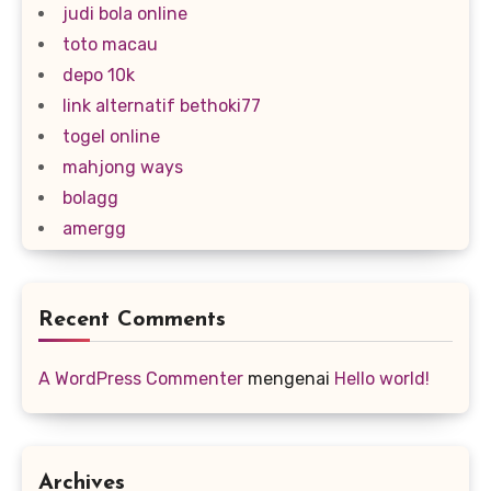
judi bola online
toto macau
depo 10k
link alternatif bethoki77
togel online
mahjong ways
bolagg
amergg
Recent Comments
A WordPress Commenter
mengenai
Hello world!
Archives