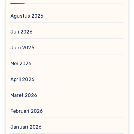
Agustus 2026
Juli 2026
Juni 2026
Mei 2026
April 2026
Maret 2026
Februari 2026
Januari 2026