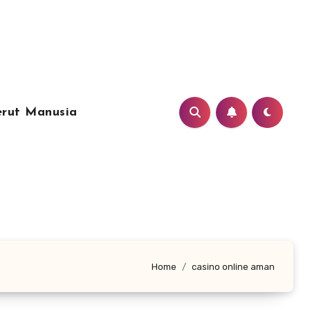
erut Manusia
Home
casino online aman