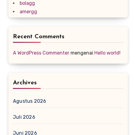
bolagg
amergg
Recent Comments
A WordPress Commenter
mengenai
Hello world!
Archives
Agustus 2026
Juli 2026
Juni 2026