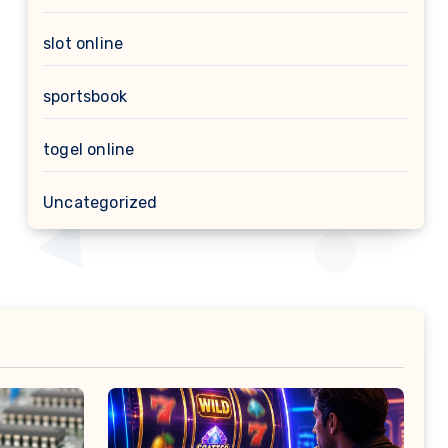
slot online
sportsbook
togel online
Uncategorized