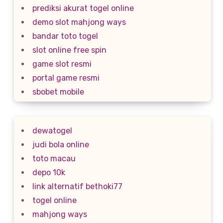
prediksi akurat togel online
demo slot mahjong ways
bandar toto togel
slot online free spin
game slot resmi
portal game resmi
sbobet mobile
dewatogel
judi bola online
toto macau
depo 10k
link alternatif bethoki77
togel online
mahjong ways