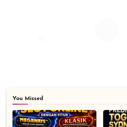
You Missed