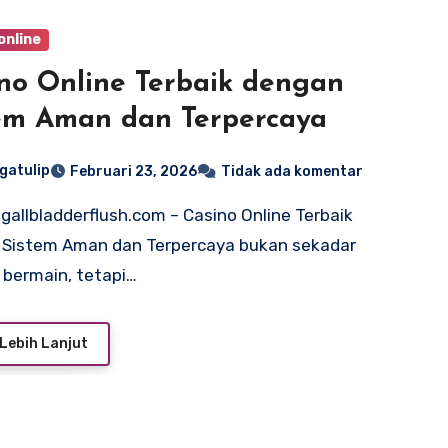
online
no Online Terbaik dengan
em Aman dan Terpercaya
gatulip
Februari 23, 2026
Tidak ada komentar
 Sistem Aman dan Terpercaya bukan sekadar
bermain, tetapi…
Lebih Lanjut