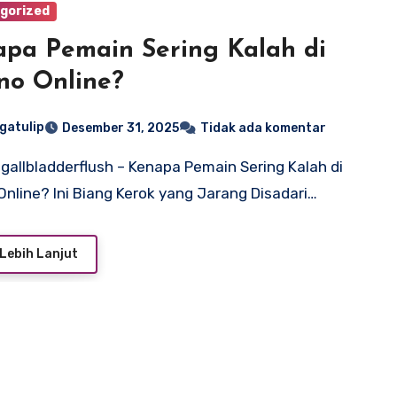
gorized
pa Pemain Sering Kalah di
no Online?
gatulip
Desember 31, 2025
Tidak ada komentar
Online? Ini Biang Kerok yang Jarang Disadari…
Lebih Lanjut