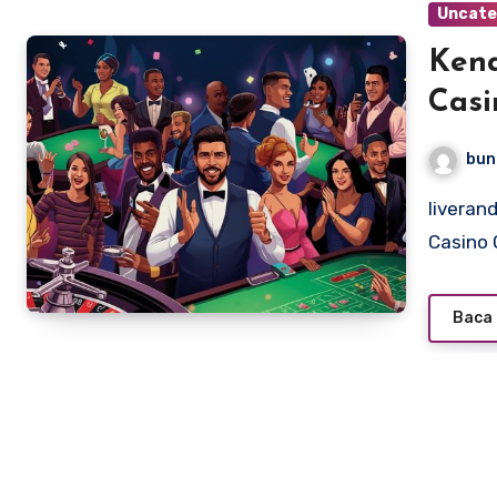
Uncate
Kena
Casi
bun
liverandgallbladderflush – Kenapa Pemain Sering Kalah di
Casino 
Baca 