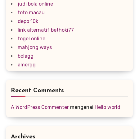
judi bola online
toto macau
depo 10k
link alternatif bethoki77
togel online
mahjong ways
bolagg
amergg
Recent Comments
A WordPress Commenter
mengenai
Hello world!
Archives