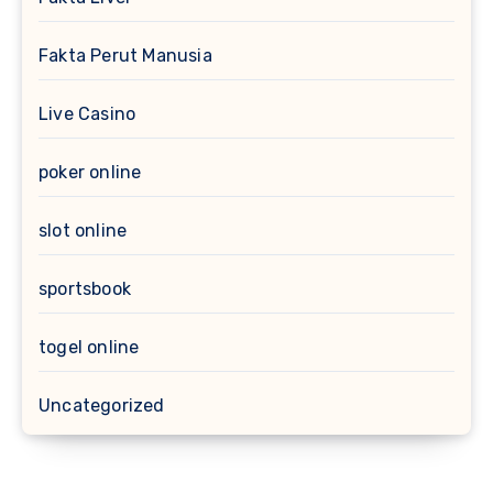
Fakta Perut Manusia
Live Casino
poker online
slot online
sportsbook
togel online
Uncategorized