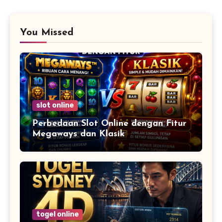
You Missed
slot online
Perbedaan Slot Online dengan Fitur
Megaways dan Klasik
togel online