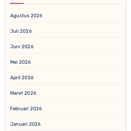
Agustus 2026
Juli 2026
Juni 2026
Mei 2026
April 2026
Maret 2026
Februari 2026
Januari 2026