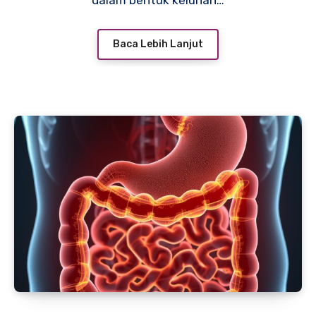
dalam bentuk keluhan…
Baca Lebih Lanjut