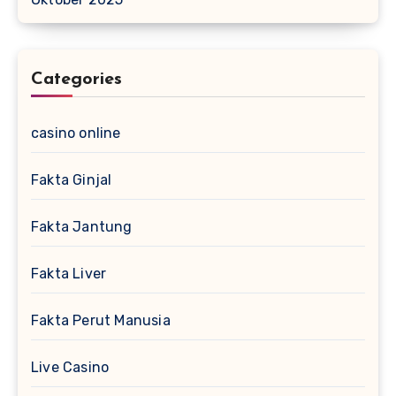
Categories
casino online
Fakta Ginjal
Fakta Jantung
Fakta Liver
Fakta Perut Manusia
Live Casino