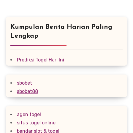
Kumpulan Berita Harian Paling
Lengkap
Prediksi Togel Hari Ini
sbobet
sbobet88
agen togel
situs togel online
bandar slot & togel