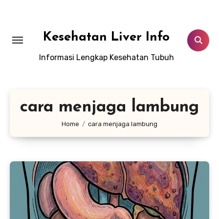
Lewati
ke
konten
Kesehatan Liver Info
Informasi Lengkap Kesehatan Tubuh
cara menjaga lambung
Home
cara menjaga lambung