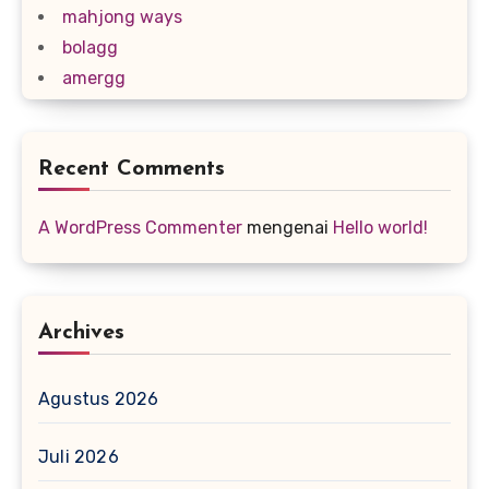
mahjong ways
bolagg
amergg
Recent Comments
A WordPress Commenter
mengenai
Hello world!
Archives
Agustus 2026
Juli 2026