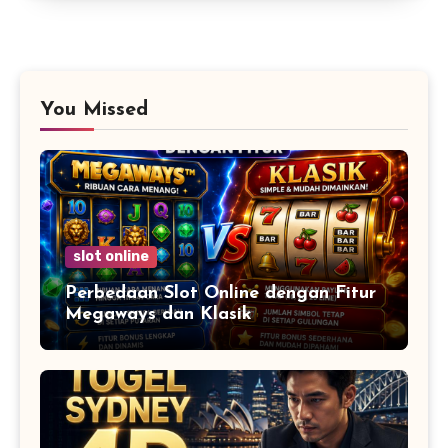
You Missed
slot online
Perbedaan Slot Online dengan Fitur
Megaways dan Klasik