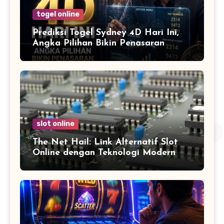
togel online
Prediksi Togel Sydney 4D Hari Ini,
Angka Pilihan Bikin Penasaran
slot online
The Net Hail: Link Alternatif Slot
Online dengan Teknologi Modern