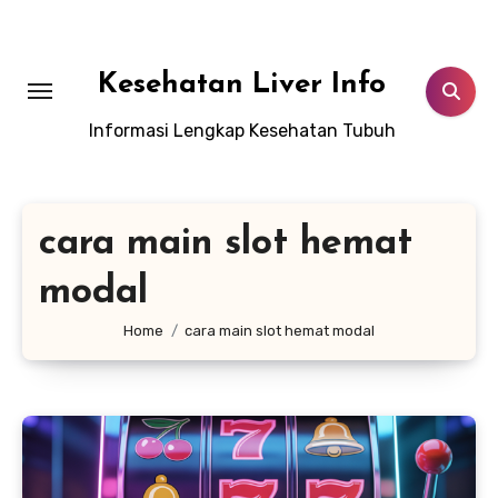
Lewati
ke
konten
Kesehatan Liver Info
Informasi Lengkap Kesehatan Tubuh
cara main slot hemat
modal
Home
cara main slot hemat modal