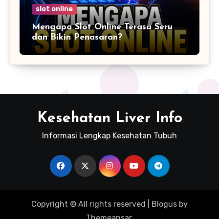
slot online
Mengapa Slot Online Terasa Seru
dan Bikin Penasaran?
Kesehatan Liver Info
Informasi Lengkap Kesehatan Tubuh
Copyright © All rights reserved
|
Blogus
by
Themeansar
.