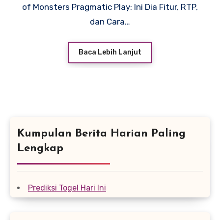
of Monsters Pragmatic Play: Ini Dia Fitur, RTP,
dan Cara…
Baca Lebih Lanjut
Kumpulan Berita Harian Paling
Lengkap
Prediksi Togel Hari Ini