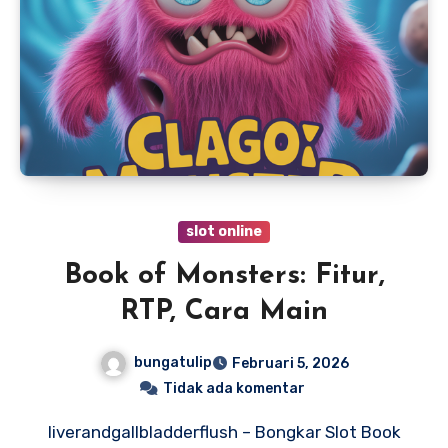
slot online
Book of Monsters: Fitur,
RTP, Cara Main
bungatulip
Februari 5, 2026
Tidak ada komentar
liverandgallbladderflush – Bongkar Slot Book