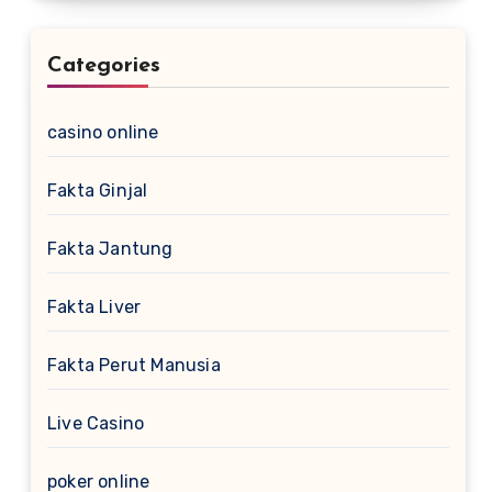
Categories
casino online
Fakta Ginjal
Fakta Jantung
Fakta Liver
Fakta Perut Manusia
Live Casino
poker online