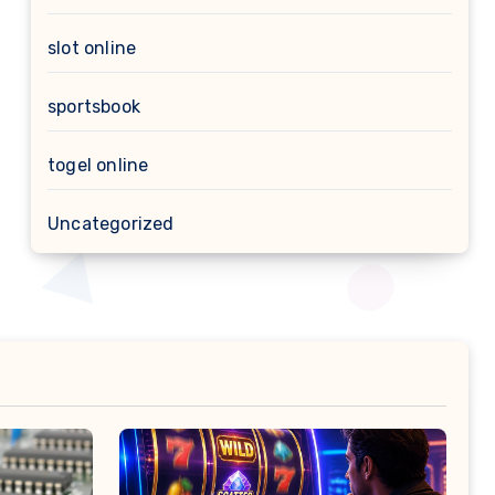
slot online
sportsbook
togel online
Uncategorized