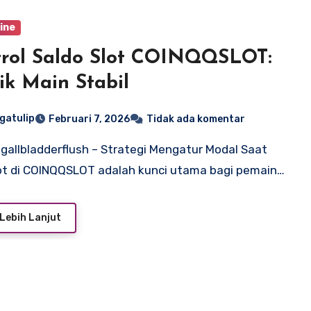
line
rol Saldo Slot COINQQSLOT:
ik Main Stabil
gatulip
Februari 7, 2026
Tidak ada komentar
ot di COINQQSLOT adalah kunci utama bagi pemain…
Lebih Lanjut