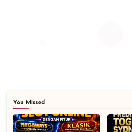
You Missed