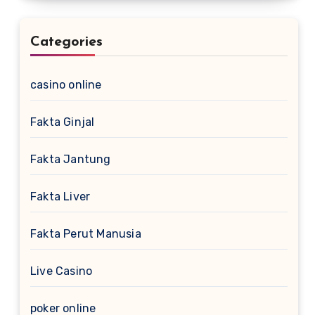
Categories
casino online
Fakta Ginjal
Fakta Jantung
Fakta Liver
Fakta Perut Manusia
Live Casino
poker online