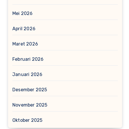
Mei 2026
April 2026
Maret 2026
Februari 2026
Januari 2026
Desember 2025
November 2025
Oktober 2025