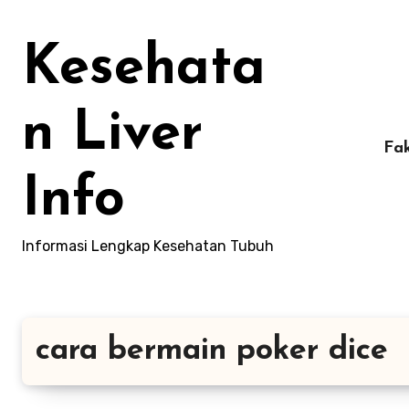
Lewati
ke
Kesehata
konten
n Liver
Fa
Info
Informasi Lengkap Kesehatan Tubuh
cara bermain poker dice