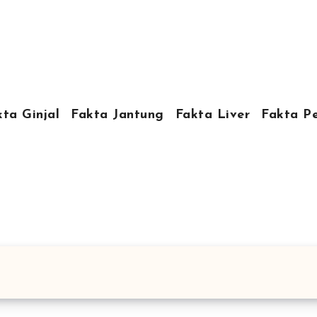
kta Ginjal
Fakta Jantung
Fakta Liver
Fakta P