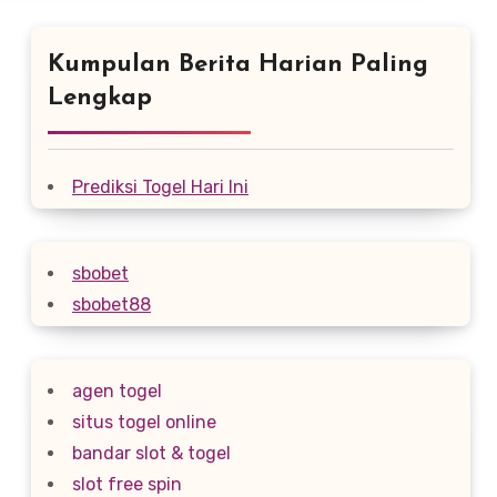
Kumpulan Berita Harian Paling
Lengkap
Prediksi Togel Hari Ini
sbobet
sbobet88
agen togel
situs togel online
bandar slot & togel
slot free spin