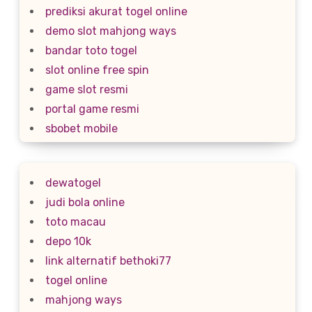
prediksi akurat togel online
demo slot mahjong ways
bandar toto togel
slot online free spin
game slot resmi
portal game resmi
sbobet mobile
dewatogel
judi bola online
toto macau
depo 10k
link alternatif bethoki77
togel online
mahjong ways