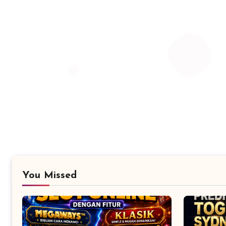
You Missed