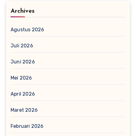
Archives
Agustus 2026
Juli 2026
Juni 2026
Mei 2026
April 2026
Maret 2026
Februari 2026