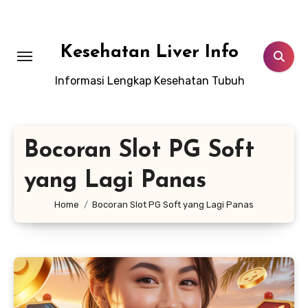
Lewati
ke
konten
Kesehatan Liver Info
Informasi Lengkap Kesehatan Tubuh
Bocoran Slot PG Soft
yang Lagi Panas
Home
Bocoran Slot PG Soft yang Lagi Panas