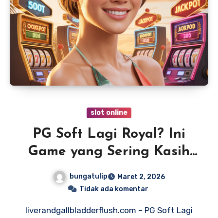
slot online
PG Soft Lagi Royal? Ini
Game yang Sering Kasih
JP dan Meledak!
bungatulip
Maret 2, 2026
Tidak ada komentar
liverandgallbladderflush.com – PG Soft Lagi