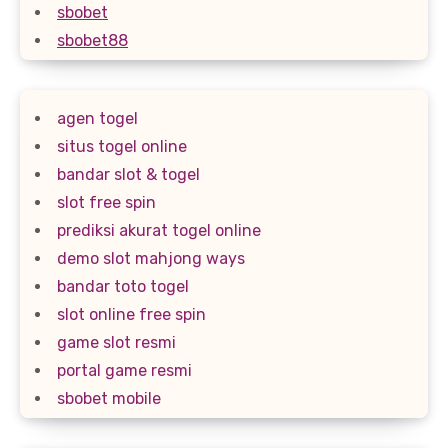
sbobet
sbobet88
agen togel
situs togel online
bandar slot & togel
slot free spin
prediksi akurat togel online
demo slot mahjong ways
bandar toto togel
slot online free spin
game slot resmi
portal game resmi
sbobet mobile