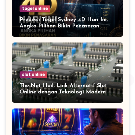
togel online
Prediksi Togel Sydney 4D Hari Ini,
Angka Pilihan Bikin Penasaran
slot online
The Net Hail: Link Alternatif Slot
Online dengan Teknologi Modern