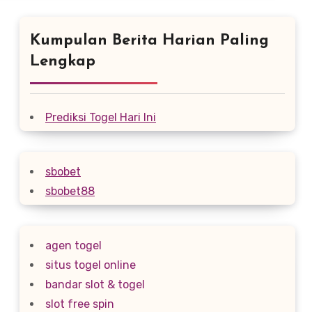
Kumpulan Berita Harian Paling
Lengkap
Prediksi Togel Hari Ini
sbobet
sbobet88
agen togel
situs togel online
bandar slot & togel
slot free spin