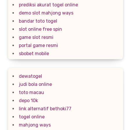
prediksi akurat togel online
demo slot mahjong ways
bandar toto togel
slot online free spin
game slot resmi
portal game resmi
sbobet mobile
dewatogel
judi bola online
toto macau
depo 10k
link alternatif bethoki77
togel online
mahjong ways