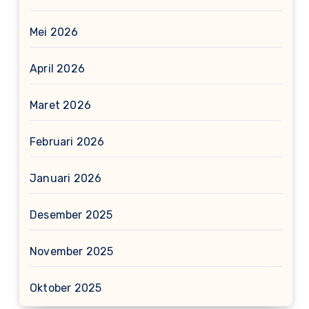
Mei 2026
April 2026
Maret 2026
Februari 2026
Januari 2026
Desember 2025
November 2025
Oktober 2025