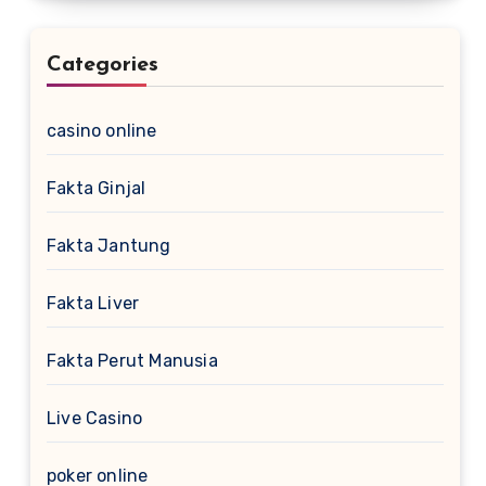
Categories
casino online
Fakta Ginjal
Fakta Jantung
Fakta Liver
Fakta Perut Manusia
Live Casino
poker online