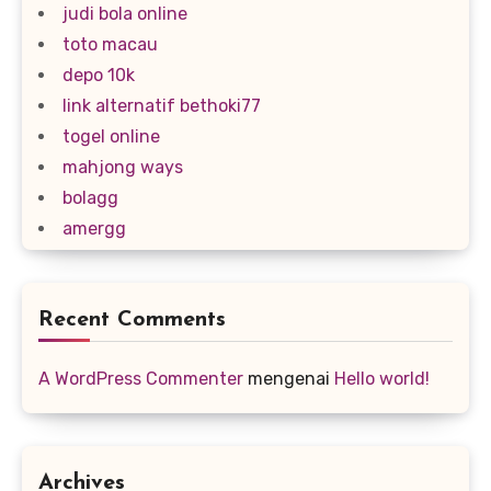
judi bola online
toto macau
depo 10k
link alternatif bethoki77
togel online
mahjong ways
bolagg
amergg
Recent Comments
A WordPress Commenter
mengenai
Hello world!
Archives