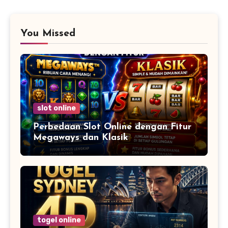
You Missed
slot online
Perbedaan Slot Online dengan Fitur
Megaways dan Klasik
togel online