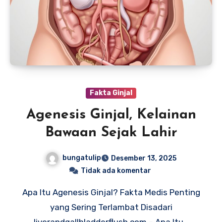
Fakta Ginjal
Agenesis Ginjal, Kelainan
Bawaan Sejak Lahir
bungatulip
Desember 13, 2025
Tidak ada komentar
Apa Itu Agenesis Ginjal? Fakta Medis Penting
yang Sering Terlambat Disadari