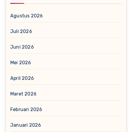
Agustus 2026
Juli 2026
Juni 2026
Mei 2026
April 2026
Maret 2026
Februari 2026
Januari 2026