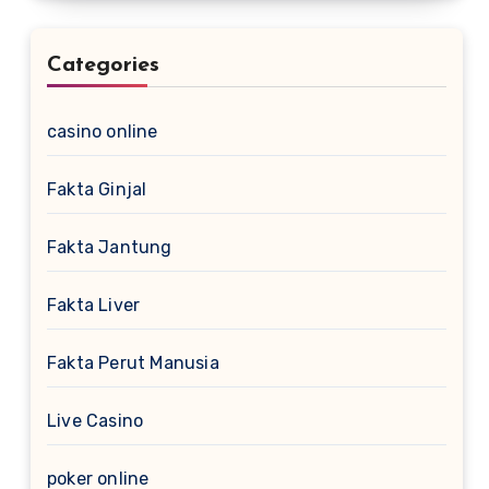
Categories
casino online
Fakta Ginjal
Fakta Jantung
Fakta Liver
Fakta Perut Manusia
Live Casino
poker online