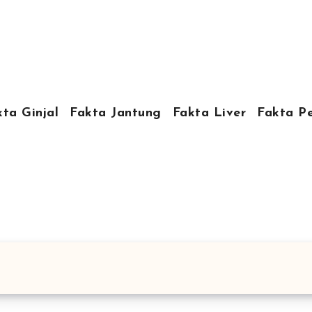
kta Ginjal
Fakta Jantung
Fakta Liver
Fakta P