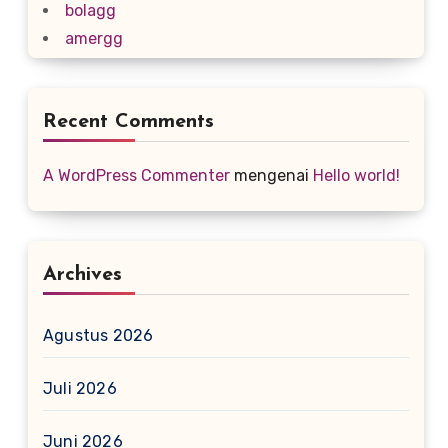
bolagg
amergg
Recent Comments
A WordPress Commenter
mengenai
Hello world!
Archives
Agustus 2026
Juli 2026
Juni 2026