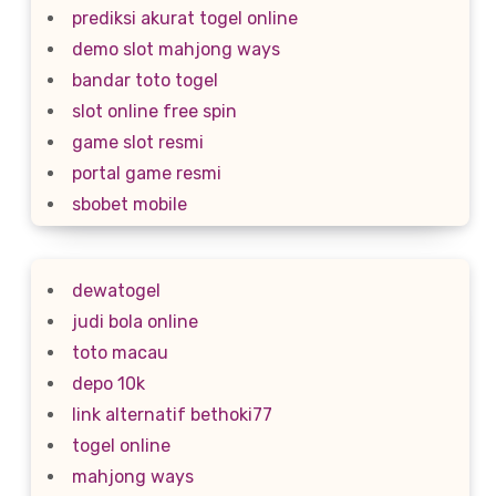
prediksi akurat togel online
demo slot mahjong ways
bandar toto togel
slot online free spin
game slot resmi
portal game resmi
sbobet mobile
dewatogel
judi bola online
toto macau
depo 10k
link alternatif bethoki77
togel online
mahjong ways