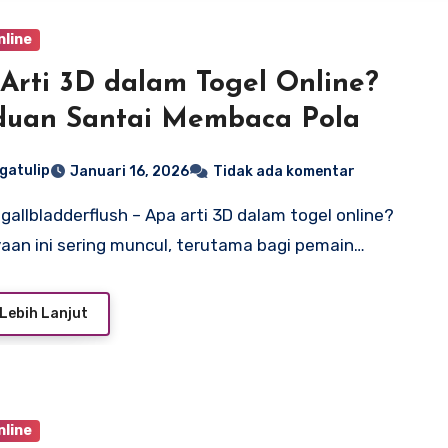
nline
Arti 3D dalam Togel Online?
duan Santai Membaca Pola
gatulip
Januari 16, 2026
Tidak ada komentar
aan ini sering muncul, terutama bagi pemain…
Lebih Lanjut
nline