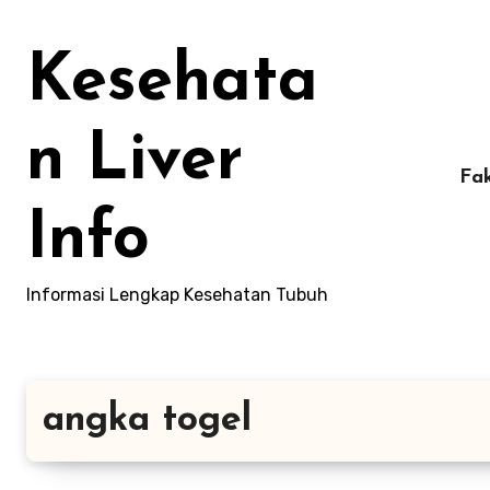
Lewati
ke
Kesehata
konten
n Liver
Fa
Info
Informasi Lengkap Kesehatan Tubuh
angka togel