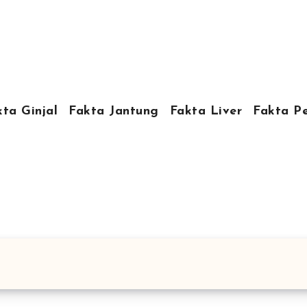
kta Ginjal
Fakta Jantung
Fakta Liver
Fakta P