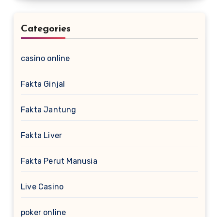
Categories
casino online
Fakta Ginjal
Fakta Jantung
Fakta Liver
Fakta Perut Manusia
Live Casino
poker online