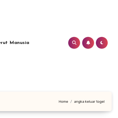
erut Manusia
Home
angka keluar togel