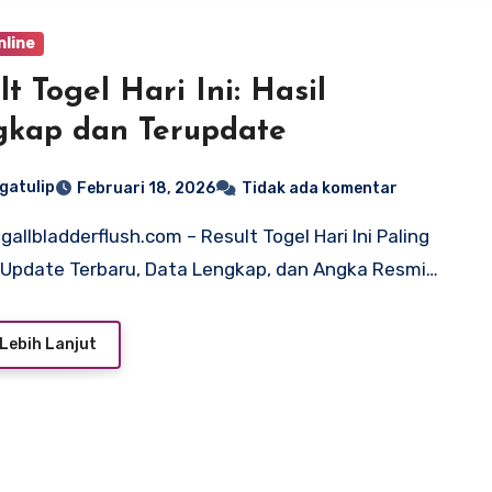
nline
lt Togel Hari Ini: Hasil
kap dan Terupdate
gatulip
Februari 18, 2026
Tidak ada komentar
 Update Terbaru, Data Lengkap, dan Angka Resmi…
Lebih Lanjut