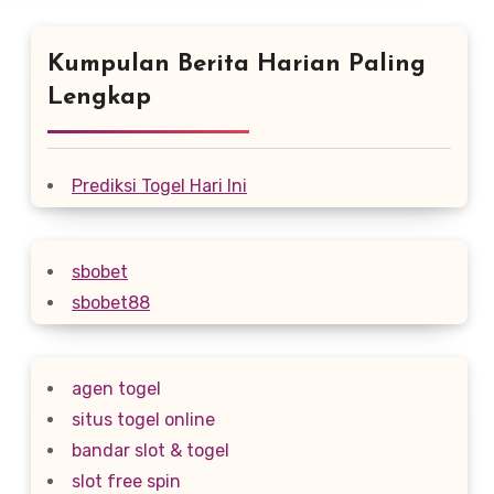
Kumpulan Berita Harian Paling
Lengkap
Prediksi Togel Hari Ini
sbobet
sbobet88
agen togel
situs togel online
bandar slot & togel
slot free spin