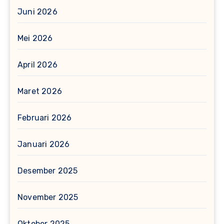
Juni 2026
Mei 2026
April 2026
Maret 2026
Februari 2026
Januari 2026
Desember 2025
November 2025
Oktober 2025