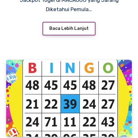
Jackpot Togel di MACAUGG yang Jarang
Diketahui Pemula…
Baca Lebih Lanjut