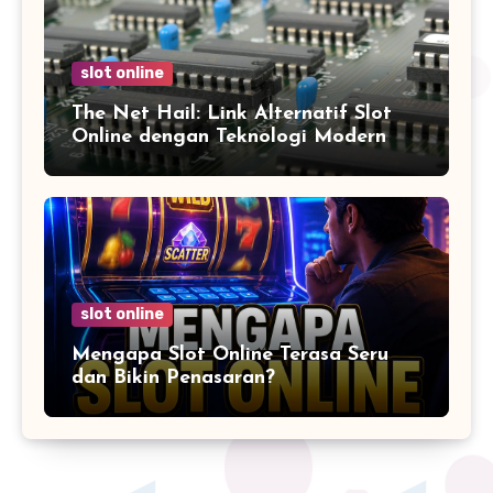
slot online
The Net Hail: Link Alternatif Slot
Online dengan Teknologi Modern
slot online
Mengapa Slot Online Terasa Seru
dan Bikin Penasaran?