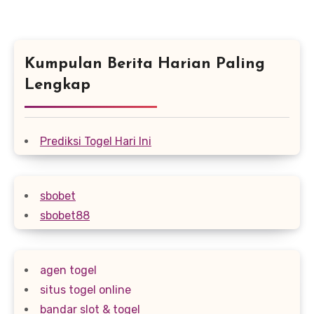
Kumpulan Berita Harian Paling
Lengkap
Prediksi Togel Hari Ini
sbobet
sbobet88
agen togel
situs togel online
bandar slot & togel