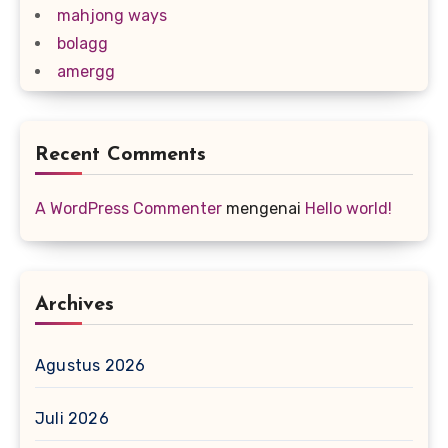
mahjong ways
bolagg
amergg
Recent Comments
A WordPress Commenter
mengenai
Hello world!
Archives
Agustus 2026
Juli 2026