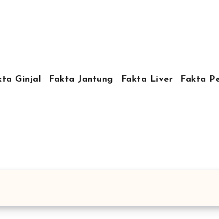
kta Ginjal
Fakta Jantung
Fakta Liver
Fakta P