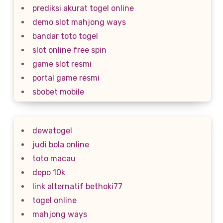
prediksi akurat togel online
demo slot mahjong ways
bandar toto togel
slot online free spin
game slot resmi
portal game resmi
sbobet mobile
dewatogel
judi bola online
toto macau
depo 10k
link alternatif bethoki77
togel online
mahjong ways